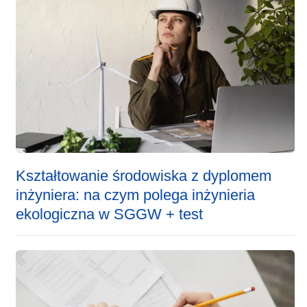
Kształtowanie środowiska z dyplomem
inżyniera: na czym polega inżynieria
ekologiczna w SGGW + test