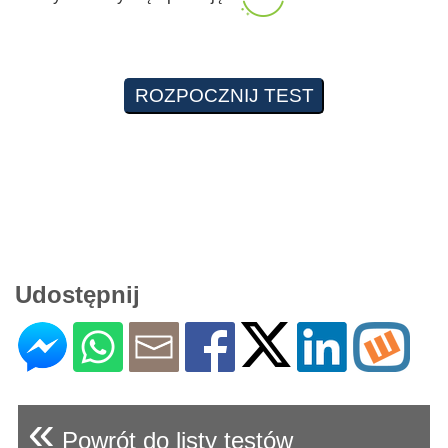
Udostępnij
«
Powrót do listy testów