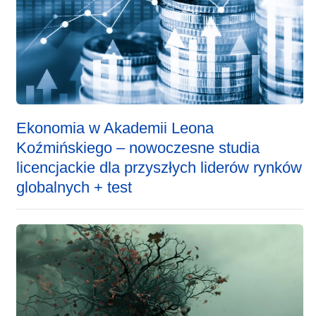
Ekonomia w Akademii Leona
Koźmińskiego – nowoczesne studia
licencjackie dla przyszłych liderów rynków
globalnych + test