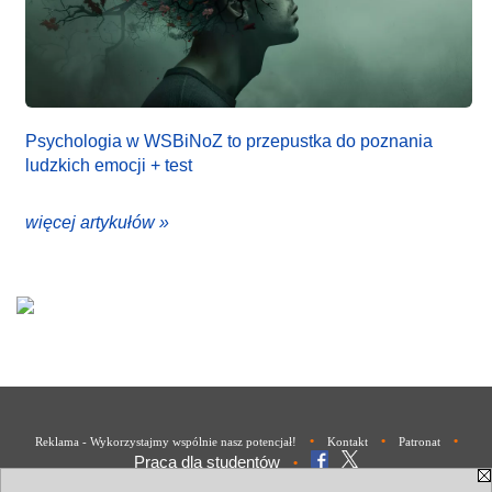
Psychologia w WSBiNoZ to przepustka do poznania
ludzkich emocji + test
więcej artykułów »
•
•
•
Reklama - Wykorzystajmy wspólnie nasz potencjał!
Kontakt
Patronat
Praca dla studentów
•